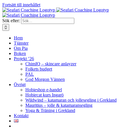
Fortsätt till innehållet
Sök efter:
Hem
Tjänster
Om Pia
Boken
Projekt ’26
ChimIQ – skincare anlayzer
Folkets budget
PAL
God Morgon Vännen
Övrigt
Hobieshop e-handel
Hobiecat kurs Ingarö
Wildwind – katamaran och jollesegling i Grekland
Mauritius – jolle & katamaransegling
Yoga & Träning i Grekland
Kontakt