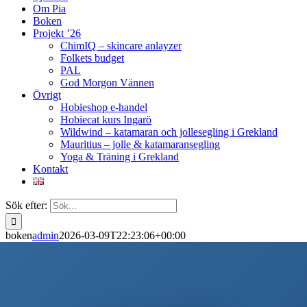
Om Pia
Boken
Projekt ’26
ChimIQ – skincare anlayzer
Folkets budget
PAL
God Morgon Vännen
Övrigt
Hobieshop e-handel
Hobiecat kurs Ingarö
Wildwind – katamaran och jollesegling i Grekland
Mauritius – jolle & katamaransegling
Yoga & Träning i Grekland
Kontakt
Sök efter:
boken
admin
2026-03-09T22:23:06+00:00