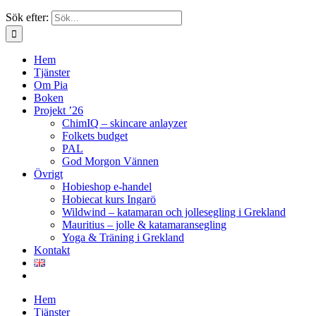
Sök efter:
Hem
Tjänster
Om Pia
Boken
Projekt ’26
ChimIQ – skincare anlayzer
Folkets budget
PAL
God Morgon Vännen
Övrigt
Hobieshop e-handel
Hobiecat kurs Ingarö
Wildwind – katamaran och jollesegling i Grekland
Mauritius – jolle & katamaransegling
Yoga & Träning i Grekland
Kontakt
Hem
Tjänster